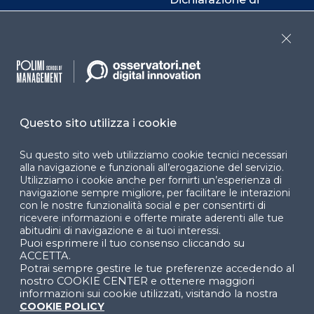
accessibilità
Close
Cookie Center
Facebook
LinkedIn
Instag
Questo sito utilizza i cookie
Su questo sito web utilizziamo cookie tecnici necessari
alla navigazione e funzionali all’erogazione del servizio.
YouTube
X
Utilizziamo i cookie anche per fornirti un’esperienza di
navigazione sempre migliore, per facilitare le interazioni
con le nostre funzionalità social e per consentirti di
ricevere informazioni e offerte mirate aderenti alle tue
abitudini di navigazione e ai tuoi interessi.
Puoi esprimere il tuo consenso cliccando su
ACCETTA.
Potrai sempre gestire le tue preferenze accedendo al
nostro COOKIE CENTER e ottenere maggiori
© 2024 Copyright © Politecnico di Milano Dipartimento
di Ingegneria Gestionale
informazioni sui cookie utilizzati, visitando la nostra
COOKIE POLICY