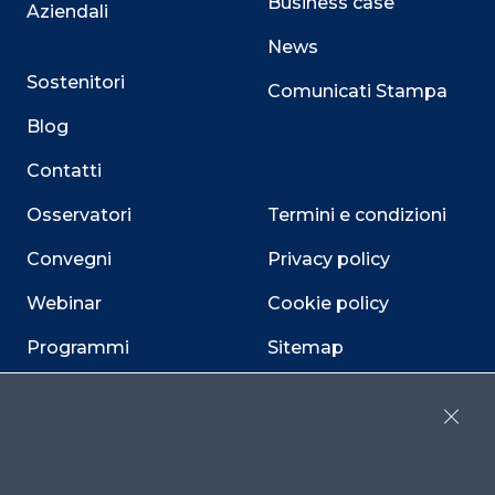
Business case
Aziendali
News
Sostenitori
Comunicati Stampa
Blog
Contatti
Osservatori
Termini e condizioni
Convegni
Privacy policy
Webinar
Cookie policy
Programmi
Sitemap
Dichiarazione di
accessibilità
Close
Cookie Center