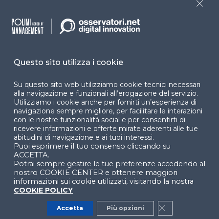
accessibilità
Close
Cookie Center
Questo sito utilizza i cookie
Facebook
LinkedIn
Instag
Su questo sito web utilizziamo cookie tecnici necessari
alla navigazione e funzionali all’erogazione del servizio.
Utilizziamo i cookie anche per fornirti un’esperienza di
navigazione sempre migliore, per facilitare le interazioni
YouTube
X
con le nostre funzionalità social e per consentirti di
ricevere informazioni e offerte mirate aderenti alle tue
abitudini di navigazione e ai tuoi interessi.
Puoi esprimere il tuo consenso cliccando su
ACCETTA.
Potrai sempre gestire le tue preferenze accedendo al
nostro COOKIE CENTER e ottenere maggiori
informazioni sui cookie utilizzati, visitando la nostra
© 2024 Copyright © Politecnico di Milano Dipartimento
COOKIE POLICY
di Ingegneria Gestionale
Accetta
Più opzioni
Close GDPR Co