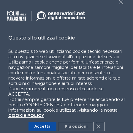
accessibilità
Close
Cookie Center
Questo sito utilizza i cookie
Facebook
LinkedIn
Instag
Su questo sito web utilizziamo cookie tecnici necessari
alla navigazione e funzionali all’erogazione del servizio.
Utilizziamo i cookie anche per fornirti un’esperienza di
navigazione sempre migliore, per facilitare le interazioni
YouTube
X
con le nostre funzionalità social e per consentirti di
ricevere informazioni e offerte mirate aderenti alle tue
abitudini di navigazione e ai tuoi interessi.
Puoi esprimere il tuo consenso cliccando su
ACCETTA.
Potrai sempre gestire le tue preferenze accedendo al
nostro COOKIE CENTER e ottenere maggiori
informazioni sui cookie utilizzati, visitando la nostra
© 2024 Copyright © Politecnico di Milano Dipartimento
COOKIE POLICY
di Ingegneria Gestionale
Accetta
Più opzioni
Close GDPR Co