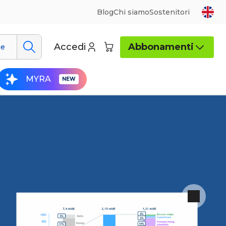
Blog
Chi siamo
Sostenitori
Accedi
Abbonamenti
ue
MYRA