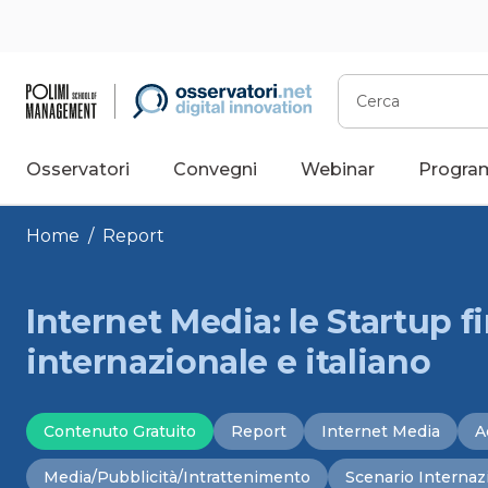
Vai
al
contenuto
Cerca
Osservatori
Convegni
Webinar
Progra
Home
/
Report
Internet Media: le Startup fi
internazionale e italiano
Contenuto Gratuito
Report
Internet Media
A
Media/Pubblicità/Intrattenimento
Scenario Internaz