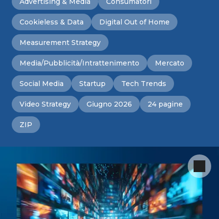
Advertising & Media
Consumatori
Cookieless & Data
Digital Out of Home
Measurement Strategy
Media/Pubblicità/Intrattenimento
Mercato
Social Media
Startup
Tech Trends
Video Strategy
Giugno 2026
24 pagine
ZIP