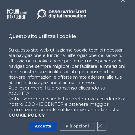
Close
Dichiarazione di
accessibilità
Cookie Center
Questo sito utilizza i cookie
Su questo sito web utilizziamo cookie tecnici necessari
Facebook
LinkedIn
Instag
alla navigazione e funzionali all’erogazione del servizio.
Utilizziamo i cookie anche per fornirti un’esperienza di
navigazione sempre migliore, per facilitare le interazioni
con le nostre funzionalità social e per consentirti di
ricevere informazioni e offerte mirate aderenti alle tue
YouTube
X
abitudini di navigazione e ai tuoi interessi.
Puoi esprimere il tuo consenso cliccando su
ACCETTA.
Potrai sempre gestire le tue preferenze accedendo al
nostro COOKIE CENTER e ottenere maggiori
informazioni sui cookie utilizzati, visitando la nostra
COOKIE POLICY
© 2024 Copyright © Politecnico di Milano Dipartimento
Accetta
Più opzioni
Close GDPR Co
di Ingegneria Gestionale