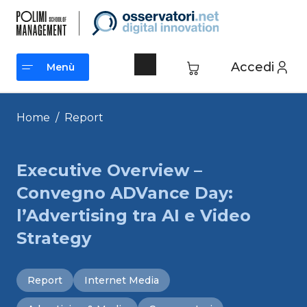
Vai
al
contenuto
Accedi
Menù
Menù
Home
/
Report
Executive Overview –
Convegno ADVance Day:
l’Advertising tra AI e Video
Strategy
Report
Internet Media