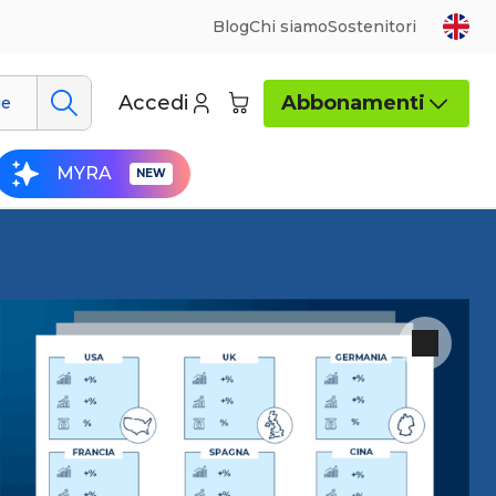
Blog
Chi siamo
Sostenitori
Accedi
Abbonamenti
ue
MYRA