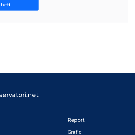
tutti
ervatori.net
Report
Grafici