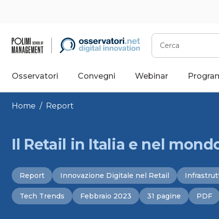
Vai
al
contenuto
Cerca
Osservatori
Convegni
Webinar
Progra
Home
/
Report
Il Retail in Italia e nel mond
Report
Innovazione Digitale nel Retail
Infrastrut
Tech Trends
Febbraio 2023
31 pagine
PDF