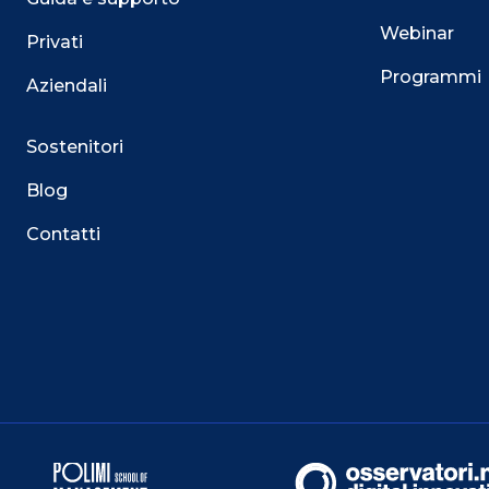
Webinar
Privati
Programmi
Aziendali
Sostenitori
Blog
Contatti
Questo sito utilizza i cookie
Su questo sito web utilizziamo cookie tecnici necessari
servizio. Utilizziamo i cookie anche per fornirti un’es
facilitare le interazioni con le nostre funzionalità socia
mirate aderenti alle tue abitudini di navigazione e ai tuo
Puoi esprimere il tuo consenso cliccando su ACCET