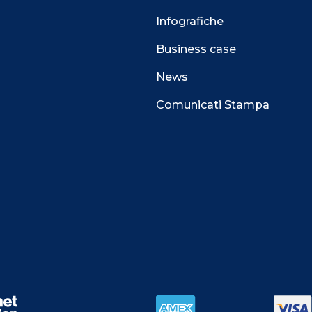
Infografiche
Business case
News
Comunicati Stampa
 alla navigazione e funzionali all’erogazione del
perienza di navigazione sempre migliore, per
l e per consentirti di ricevere informazioni e offerte
i interessi.
TA.