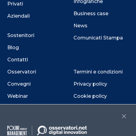
Infografiche
Privati
Business case
Aziendali
News
Sostenitori
Comunicati Stampa
Blog
Contatti
Osservatori
Termini e condizioni
Convegni
Privacy policy
Webinar
Cookie policy
Programmi
Sitemap
Close
Dichiarazione di
accessibilità