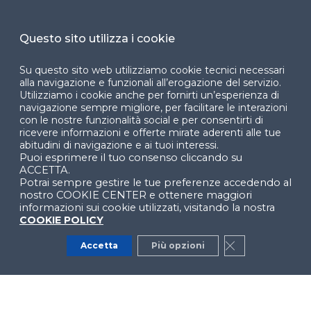
Cookie Center
Questo sito utilizza i cookie
Su questo sito web utilizziamo cookie tecnici necessari
Facebook
LinkedIn
Instag
alla navigazione e funzionali all’erogazione del servizio.
Utilizziamo i cookie anche per fornirti un’esperienza di
navigazione sempre migliore, per facilitare le interazioni
con le nostre funzionalità social e per consentirti di
ricevere informazioni e offerte mirate aderenti alle tue
YouTube
X
abitudini di navigazione e ai tuoi interessi.
Puoi esprimere il tuo consenso cliccando su
ACCETTA.
Potrai sempre gestire le tue preferenze accedendo al
nostro COOKIE CENTER e ottenere maggiori
informazioni sui cookie utilizzati, visitando la nostra
COOKIE POLICY
© 2024 Copyright © Politecnico di Milano Dipartimento
Accetta
Più opzioni
Close GDPR Co
di Ingegneria Gestionale