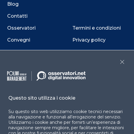
Blog
Contatti
Osservatori
Termini e condizioni
Convegni
Privacy policy
Webinar
Cookie policy
Programmi
Sitemap
Close
Dichiarazione di
accessibilità
Cookie Center
Questo sito utilizza i cookie
Su questo sito web utilizziamo cookie tecnici necessari
alla navigazione e funzionali all’erogazione del servizio.
Utilizziamo i cookie anche per fornirti un’esperienza di
Facebook
LinkedIn
Instag
navigazione sempre migliore, per facilitare le interazioni
con le nostre funzionalità social e per consentirti di