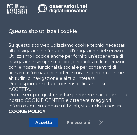
Programmi
Sitemap
Dichiarazione di
accessibilità
Questo sito utilizza i cookie
Cookie Center
Su questo sito web utilizziamo cookie tecnici necessari
alla navigazione e funzionali all’erogazione del servizio.
Utilizziamo i cookie anche per fornirti un’esperienza di
navigazione sempre migliore, per facilitare le interazioni
Facebook
LinkedIn
Instag
con le nostre funzionalità social e per consentirti di
ricevere informazioni e offerte mirate aderenti alle tue
abitudini di navigazione e ai tuoi interessi.
Puoi esprimere il tuo consenso cliccando su
ACCETTA.
YouTube
X
Potrai sempre gestire le tue preferenze accedendo al
nostro COOKIE CENTER e ottenere maggiori
informazioni sui cookie utilizzati, visitando la nostra
COOKIE POLICY
Accetta
Più opzioni
Close GDPR Co
© 2024 Copyright © Politecnico di Milano Dipartimento