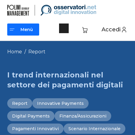
Vai
al
contenuto
Accedi
Menù
Menù
Home
/
Report
I trend internazionali nel
settore dei pagamenti digitali
Report
Innovative Payments
Digital Payments
Finanza/Assicurazioni
Pagamenti Innovativi
Scenario Internazionale