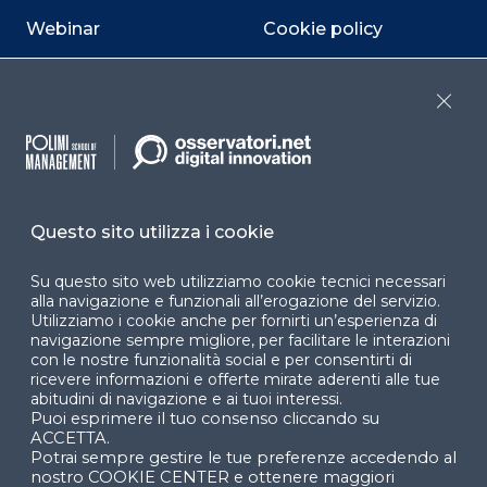
Webinar
Cookie policy
Programmi
Sitemap
Close
Dichiarazione di
accessibilità
Cookie Center
Questo sito utilizza i cookie
Su questo sito web utilizziamo cookie tecnici necessari
Facebook
LinkedIn
Instag
alla navigazione e funzionali all’erogazione del servizio.
Utilizziamo i cookie anche per fornirti un’esperienza di
navigazione sempre migliore, per facilitare le interazioni
con le nostre funzionalità social e per consentirti di
ricevere informazioni e offerte mirate aderenti alle tue
YouTube
X
abitudini di navigazione e ai tuoi interessi.
Puoi esprimere il tuo consenso cliccando su
ACCETTA.
Potrai sempre gestire le tue preferenze accedendo al
nostro COOKIE CENTER e ottenere maggiori