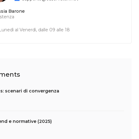
ssia Barone
istenza
unedì al Venerdì, dalle 09 alle 18
ayments
s: scenari di convergenza
end e normative (2025)