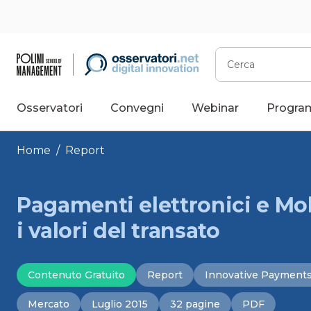
Vai
al
contenuto
Cerca
Osservatori
Convegni
Webinar
Progra
Home
/
Report
Pagamenti elettronici e M
i valori del transato
Contenuto Gratuito
Report
Innovative Payment
Mercato
Luglio 2015
32 pagine
PDF