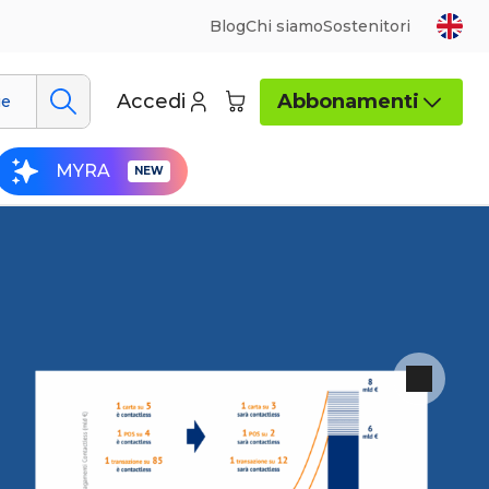
Blog
Chi siamo
Sostenitori
Accedi
Abbonamenti
ue
MYRA