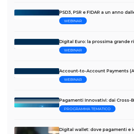
PSD3, PSR e FIDAR a un anno dalle
WEBINAR
Digital Euro: la prossima grande r
WEBINAR
Account-to-Account Payments (A
WEBINAR
Pagamenti Innovativi: dai Cross-Bo
PROGRAMMA TEMATICO
Digital wallet: dove pagamenti e i