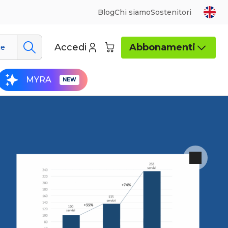
Blog
Chi siamo
Sostenitori
Accedi
Abbonamenti
ue
MYRA