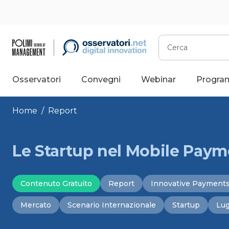
Vai
al
contenuto
Cerca
Osservatori
Convegni
Webinar
Progra
Home
/
Report
Le Startup nel Mobile Pay
Contenuto Gratuito
Report
Innovative Payment
Mercato
Scenario Internazionale
Startup
Lug