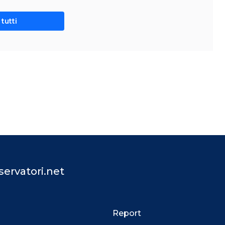
tutti
ervatori.net
Report