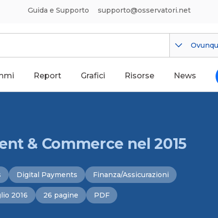
Guida e Supporto
supporto@osservatori.net
Ovunq
mmi
Report
Grafici
Risorse
News
ment & Commerce nel 2015
s
Digital Payments
Finanza/Assicurazioni
lio 2016
26 pagine
PDF