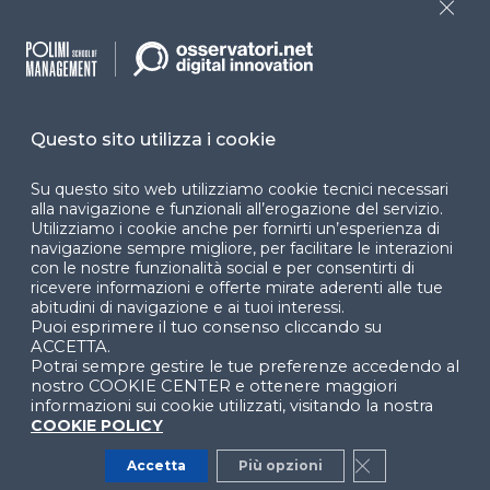
Dichiarazione di
Close
accessibilità
Cookie Center
Questo sito utilizza i cookie
Facebook
LinkedIn
Instag
Su questo sito web utilizziamo cookie tecnici necessari
alla navigazione e funzionali all’erogazione del servizio.
Utilizziamo i cookie anche per fornirti un’esperienza di
navigazione sempre migliore, per facilitare le interazioni
con le nostre funzionalità social e per consentirti di
YouTube
X
ricevere informazioni e offerte mirate aderenti alle tue
abitudini di navigazione e ai tuoi interessi.
Puoi esprimere il tuo consenso cliccando su
ACCETTA.
Potrai sempre gestire le tue preferenze accedendo al
nostro COOKIE CENTER e ottenere maggiori
informazioni sui cookie utilizzati, visitando la nostra
COOKIE POLICY
© 2024 Copyright © Politecnico di Milano Dipartimento
di Ingegneria Gestionale
Accetta
Più opzioni
Close GDPR Co