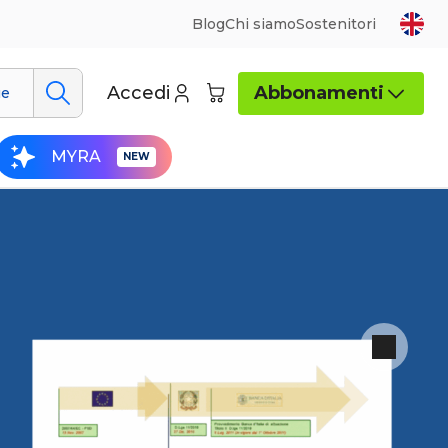
Blog
Chi siamo
Sostenitori
Accedi
Abbonamenti
ue
MYRA