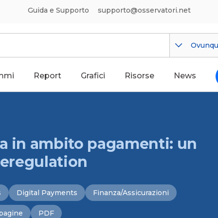
Guida e Supporto
supporto@osservatori.net
Ovunq
mmi
Report
Grafici
Risorse
News
va in ambito pagamenti: un
deregulation
s
Digital Payments
Finanza/Assicurazioni
pagine
PDF