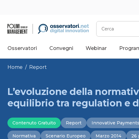
Vai
al
contenuto
Cerca
Osservatori
Convegni
Webinar
Progra
Home
/
Report
L’evoluzione della normati
equilibrio tra regulation e 
Contenuto Gratuito
Report
Innovative Payment
Normativa
Scenario Europeo
Marzo 2014
26 