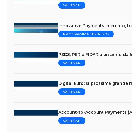
WEBINAR
Innovative Payments: mercato, tr
PROGRAMMA TEMATICO
PSD3, PSR e FIDAR a un anno dalle
WEBINAR
Digital Euro: la prossima grande r
WEBINAR
Account-to-Account Payments (A
WEBINAR