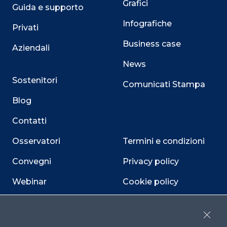
Grafici
Guida e supporto
Infografiche
Privati
Business case
Aziendali
News
Sostenitori
Comunicati Stampa
Blog
Contatti
Osservatori
Termini e condizioni
Convegni
Privacy policy
Webinar
Cookie policy
Programmi
Sitemap
Close
Dichiarazione di