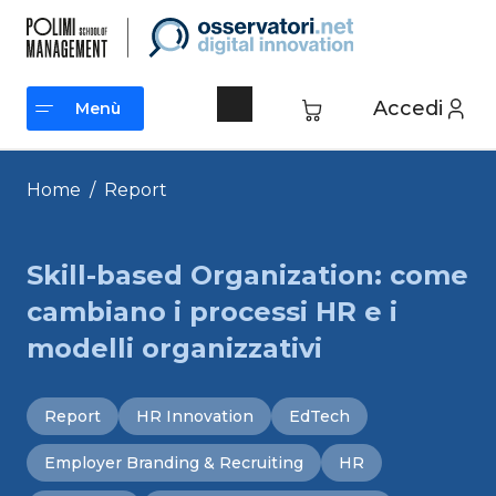
Vai
al
contenuto
Accedi
Menù
Menù
Home
/
Report
Skill-based Organization: come
cambiano i processi HR e i
modelli organizzativi
Report
HR Innovation
EdTech
Employer Branding & Recruiting
HR