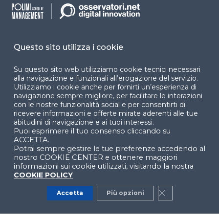
accessibilità
Cookie Center
Questo sito utilizza i cookie
Su questo sito web utilizziamo cookie tecnici necessari
alla navigazione e funzionali all’erogazione del servizio.
Facebook
LinkedIn
Instag
Utilizziamo i cookie anche per fornirti un’esperienza di
navigazione sempre migliore, per facilitare le interazioni
con le nostre funzionalità social e per consentirti di
ricevere informazioni e offerte mirate aderenti alle tue
YouTube
X
abitudini di navigazione e ai tuoi interessi.
Puoi esprimere il tuo consenso cliccando su
ACCETTA.
Potrai sempre gestire le tue preferenze accedendo al
nostro COOKIE CENTER e ottenere maggiori
informazioni sui cookie utilizzati, visitando la nostra
COOKIE POLICY
© 2024 Copyright © Politecnico di Milano Dipartimento
Accetta
Più opzioni
Close GDPR Co
di Ingegneria Gestionale