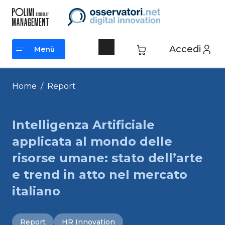
Vai
al
contenuto
Accedi
Menù
Menù
Home
/
Report
Intelligenza Artificiale
applicata al mondo delle
risorse umane: stato dell’arte
e trend in atto nel mercato
italiano
Report
HR Innovation