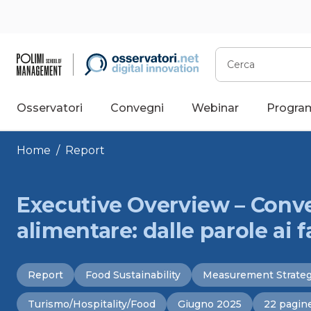
Vai
al
contenuto
Cerca
Osservatori
Convegni
Webinar
Progra
Home
/
Report
Executive Overview – Conve
alimentare: dalle parole ai f
Report
Food Sustainability
Measurement Strate
Turismo/Hospitality/Food
Giugno 2025
22 pagin