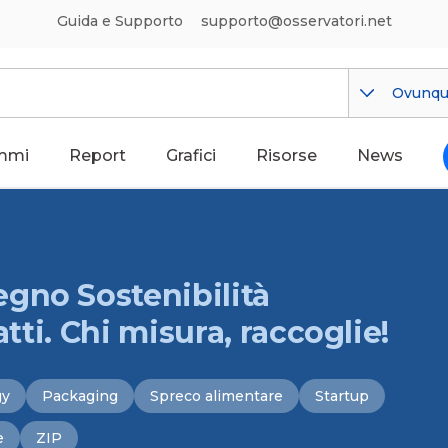
Guida e Supporto
supporto@osservatori.net
Ovunq
mmi
Report
Grafici
Risorse
News
gno Sostenibilità
atti. Chi misura, raccoglie!
gy
Packaging
Spreco alimentare
Startup
e
ZIP