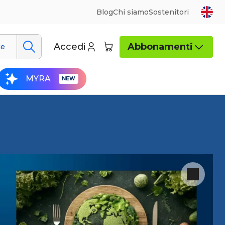
Blog
Chi siamo
Sostenitori
Accedi
Abbonamenti
ue
MYRA