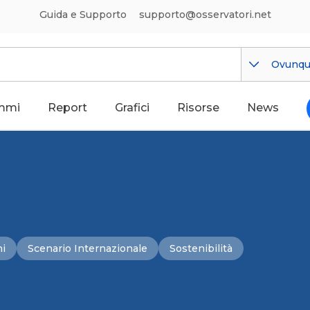
Guida e Supporto
supporto@osservatori.net
Ovunq
mmi
Report
Grafici
Risorse
News
ni
Scenario Internazionale
Sostenibilità