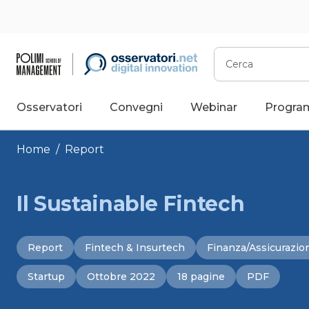
Vai
al
contenuto
Cerca
Osservatori
Convegni
Webinar
Progra
Home
/
Report
Il Sustainable Fintech
Report
Fintech & Insurtech
Finanza/Assicurazio
Startup
Ottobre 2022
18 pagine
PDF