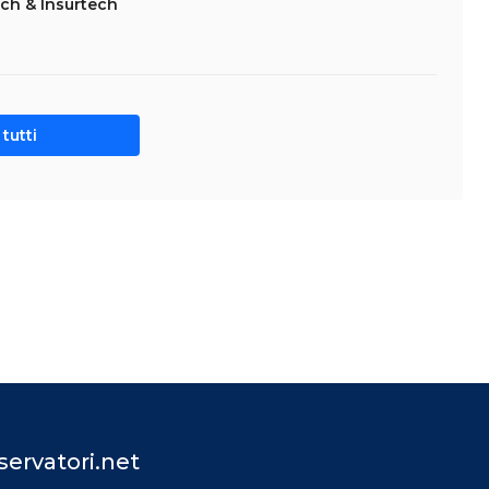
ch & Insurtech
tutti
ervatori.net