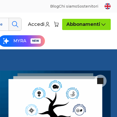
Blog
Chi siamo
Sostenitori
Accedi
Abbonamenti
ue
MYRA