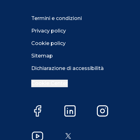
Termini e condizioni
Privacy policy
Cookie policy
Sitemap
Dichiarazione di accessibilità
Cookie Center
Facebook
LinkedIn
Instagram
Close GDPR 
Accetta
Più opzioni
Close GDPR 
YouTube
X