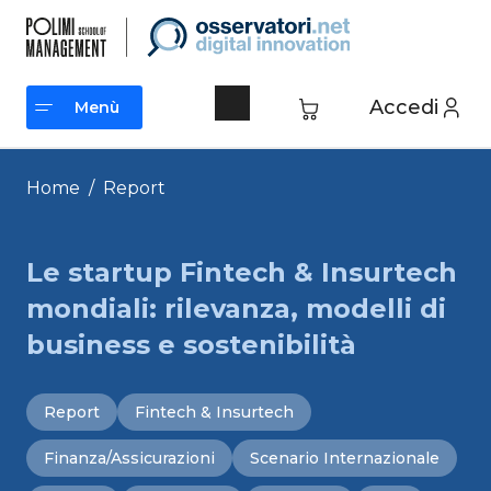
Vai
al
contenuto
Accedi
Menù
Menù
Home
/
Report
Le startup Fintech & Insurtech
mondiali: rilevanza, modelli di
business e sostenibilità
Report
Fintech & Insurtech
Finanza/Assicurazioni
Scenario Internazionale