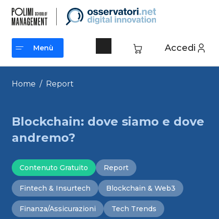
Vai
al
contenuto
Accedi
Menù
Menù
Home
/
Report
Blockchain: dove siamo e dove
andremo?
Contenuto Gratuito
Report
Fintech & Insurtech
Blockchain & Web3
Finanza/Assicurazioni
Tech Trends