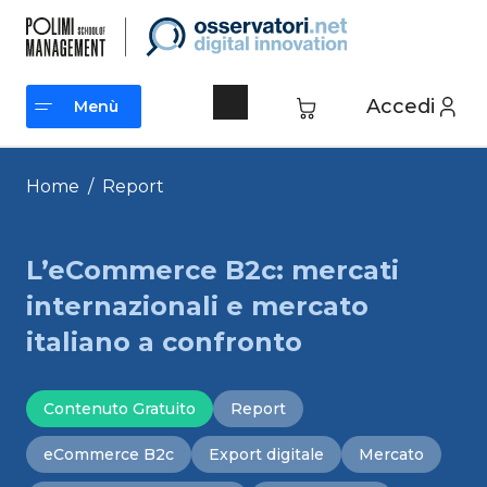
Vai
al
contenuto
Accedi
Menù
Menù
Home
/
Report
L’eCommerce B2c: mercati
internazionali e mercato
italiano a confronto
Contenuto Gratuito
Report
eCommerce B2c
Export digitale
Mercato