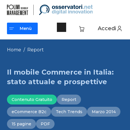
Vai
al
contenuto
Accedi
Menù
Menù
Home
/
Report
Il mobile Commerce in Italia:
stato attuale e prospettive
Contenuto Gratuito
Report
eCommerce B2c
Tech Trends
Marzo 2014
15 pagine
PDF