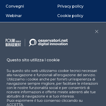
Convegni
Privacy policy
Webinar
Cookie policy
Programmi
Sitemap
Close
Dichiarazione di
accessibilità
Cookie Center
Questo sito utilizza i cookie
Su questo sito web utilizziamo cookie tecnici necessari
Facebook
LinkedIn
Instag
alla navigazione e funzionali all’erogazione del servizio.
Utilizziamo i cookie anche per fornirti un’esperienza di
navigazione sempre migliore, per facilitare le interazioni
con le nostre funzionalità social e per consentirti di
ricevere informazioni e offerte mirate aderenti alle tue
YouTube
X
abitudini di navigazione e ai tuoi interessi.
Puoi esprimere il tuo consenso cliccando su
ACCETTA.