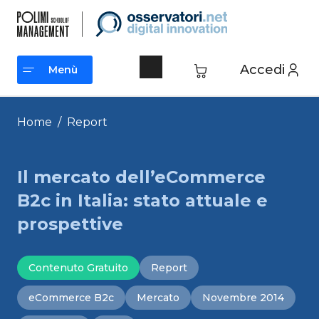
Vai
al
contenuto
Accedi
Menù
Menù
Home
/
Report
Il mercato dell’eCommerce
B2c in Italia: stato attuale e
prospettive
Contenuto Gratuito
Report
eCommerce B2c
Mercato
Novembre 2014