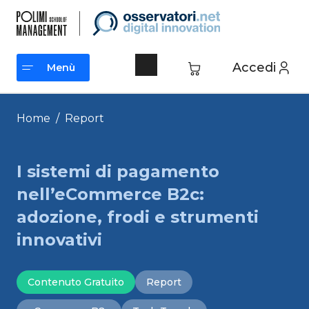
Vai
al
contenuto
Accedi
Menù
Menù
Home
/
Report
I sistemi di pagamento
nell’eCommerce B2c:
adozione, frodi e strumenti
innovativi
Contenuto Gratuito
Report