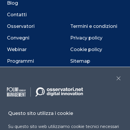
Blog
Contatti
Osservatori
Termini e condizioni
Convegni
Privacy policy
Webinar
Cookie policy
Programmi
Sitemap
Dichiarazione di
accessibilità
Close
Cookie Center
Questo sito utilizza i cookie
Facebook
LinkedIn
Instag
Su questo sito web utilizziamo cookie tecnici necessari