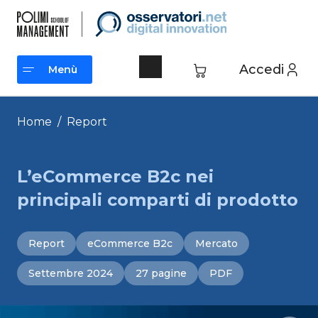
Vai
al
contenuto
Accedi
Menù
Menù
Home
/
Report
L’eCommerce B2c nei
principali comparti di prodotto
Report
eCommerce B2c
Mercato
Settembre 2024
27 pagine
PDF