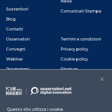
News
Sostenitori
Comunicati Stampa
Blog
Contatti
Osservatori
Termini e condizioni
Convegni
Privacy policy
Webinar
Cookie policy
Programmi
Sitemap
Dichiarazione di
Close
accessibilità
Cookie Center
Questo sito utilizza i cookie