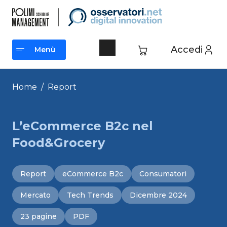
Vai
al
contenuto
Accedi
Menù
Menù
Home
/
Report
L’eCommerce B2c nel
Food&Grocery
Report
eCommerce B2c
Consumatori
Mercato
Tech Trends
Dicembre 2024
23 pagine
PDF