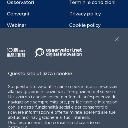
Osservatori
Termini e condizioni
Convegni
Privacy policy
Webinar
Cookie policy
Programmi
Sitemap
Close
Dichiarazione di
accessibilità
Cookie Center
Questo sito utilizza i cookie
Su questo sito web utilizziamo cookie tecnici necessari
alla navigazione e funzionali all’erogazione del servizio.
Facebook
LinkedIn
Instag
Utilizziamo i cookie anche per fornirti un’esperienza di
navigazione sempre migliore, per facilitare le interazioni
con le nostre funzionalità social e per consentirti di
ricevere informazioni e offerte mirate aderenti alle tue
abitudini di navigazione e ai tuoi interessi.
YouTube
X
Puoi esprimere il tuo consenso cliccando su
ACCETTA.