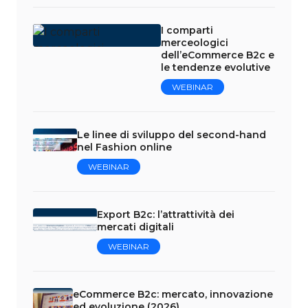
I comparti
merceologici
dell’eCommerce B2c e
le tendenze evolutive
WEBINAR
Le linee di sviluppo del second-hand
nel Fashion online
WEBINAR
Export B2c: l’attrattività dei
mercati digitali
WEBINAR
eCommerce B2c: mercato, innovazione
ed evoluzione (2026)