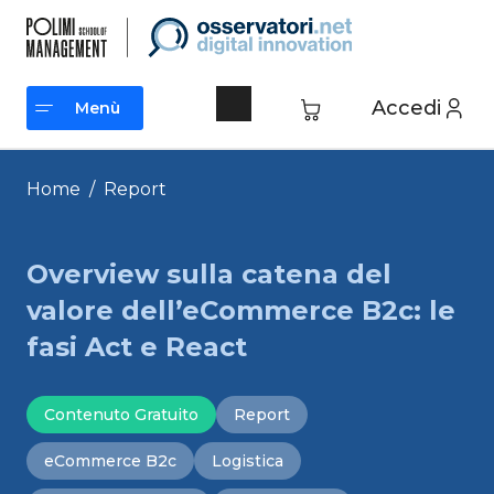
Vai
al
contenuto
Accedi
Menù
Menù
Home
/
Report
Overview sulla catena del
valore dell’eCommerce B2c: le
fasi Act e React
Contenuto Gratuito
Report
eCommerce B2c
Logistica