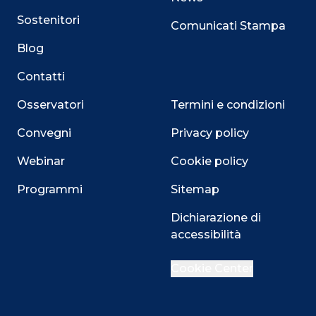
Sostenitori
Comunicati Stampa
Blog
Contatti
Osservatori
Termini e condizioni
Convegni
Privacy policy
Webinar
Cookie policy
Programmi
Sitemap
Dichiarazione di
Close
accessibilità
Cookie Center
Questo sito utilizza i cookie