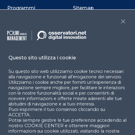
Programmi
Sitemap
Dichiarazione di
Close
accessibilità
Cookie Center
Questo sito utilizza i cookie
Facebook
LinkedIn
Instag
Su questo sito web utilizziamo cookie tecnici necessari
alla navigazione e funzionali all’erogazione del servizio.
Utilizziamo i cookie anche per fornirti un’esperienza di
navigazione sempre migliore, per facilitare le interazioni
con le nostre funzionalità social e per consentirti di
YouTube
X
ricevere informazioni e offerte mirate aderenti alle tue
abitudini di navigazione e ai tuoi interessi.
Puoi esprimere il tuo consenso cliccando su
ACCETTA.
Potrai sempre gestire le tue preferenze accedendo al
nostro COOKIE CENTER e ottenere maggiori
informazioni sui cookie utilizzati, visitando la nostra