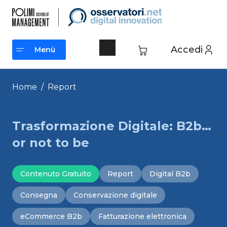
Vai
al
contenuto
Accedi
Menù
Menù
Home
/
Report
Trasformazione Digitale: B2b…
or not to be
Contenuto Gratuito
Report
Digital B2b
Consegna
Conservazione digitale
eCommerce B2b
Fatturazione elettronica