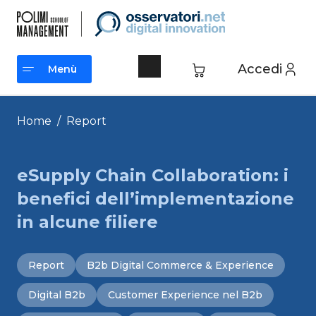
Vai
al
contenuto
Accedi
Menù
Menù
Home
/
Report
eSupply Chain Collaboration: i
benefici dell’implementazione
in alcune filiere
Report
B2b Digital Commerce & Experience
Digital B2b
Customer Experience nel B2b