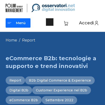
Vai
al
contenuto
Accedi
Menù
Menù
Home
/
Report
eCommerce B2b: tecnologie a
supporto e trend innovativi
Report
B2b Digital Commerce & Experience
Digital B2b
Customer Experience nel B2b
eCommerce B2b
Settembre 2022