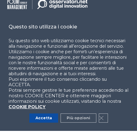
accessibilità
Cookie Center
Questo sito utilizza i cookie
Su questo sito web utilizziamo cookie tecnici necessari
alla navigazione e funzionali all’erogazione del servizio.
Facebook
LinkedIn
Instag
Utilizziamo i cookie anche per fornirti un’esperienza di
navigazione sempre migliore, per facilitare le interazioni
con le nostre funzionalità social e per consentirti di
ricevere informazioni e offerte mirate aderenti alle tue
abitudini di navigazione e ai tuoi interessi.
YouTube
X
Puoi esprimere il tuo consenso cliccando su
ACCETTA.
Potrai sempre gestire le tue preferenze accedendo al
nostro COOKIE CENTER e ottenere maggiori
informazioni sui cookie utilizzati, visitando la nostra
COOKIE POLICY
Accetta
Più opzioni
Close GDPR Co
© 2024 Copyright © Politecnico di Milano Dipartimento
di Ingegneria Gestionale