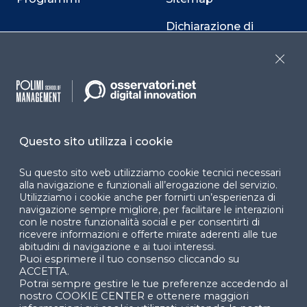
Dichiarazione di
accessibilità
Close
Cookie Center
Questo sito utilizza i cookie
Facebook
LinkedIn
Instag
Su questo sito web utilizziamo cookie tecnici necessari
alla navigazione e funzionali all’erogazione del servizio.
Utilizziamo i cookie anche per fornirti un’esperienza di
YouTube
X
navigazione sempre migliore, per facilitare le interazioni
con le nostre funzionalità social e per consentirti di
ricevere informazioni e offerte mirate aderenti alle tue
abitudini di navigazione e ai tuoi interessi.
Puoi esprimere il tuo consenso cliccando su
ACCETTA.
Potrai sempre gestire le tue preferenze accedendo al
nostro COOKIE CENTER e ottenere maggiori
© 2024 Copyright © Politecnico di Milano Dipartimento