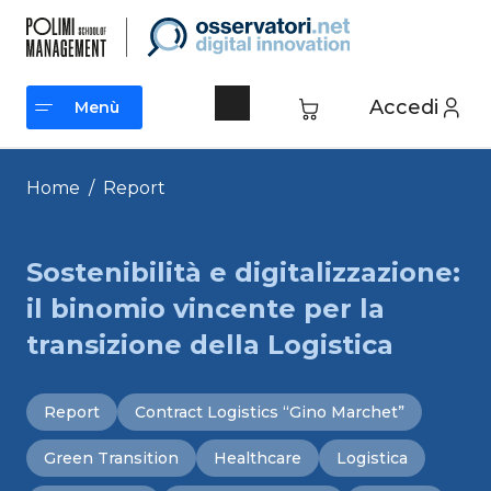
Vai
al
contenuto
Accedi
Menù
Menù
Home
/
Report
Sostenibilità e digitalizzazione:
il binomio vincente per la
transizione della Logistica
Report
Contract Logistics “Gino Marchet”
Green Transition
Healthcare
Logistica