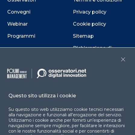
Convegni
Privacy policy
Webinar
Cookie policy
Programmi
Sitemap
Dichiarazione di
accessibilità
Close
Cookie Center
Questo sito utilizza i cookie
Facebook
LinkedIn
Instag
Su questo sito web utilizziamo cookie tecnici necessari
alla navigazione e funzionali all’erogazione del servizio.
Utilizziamo i cookie anche per fornirti un’esperienza di
YouTube
X
navigazione sempre migliore, per facilitare le interazioni
con le nostre funzionalità social e per consentirti di