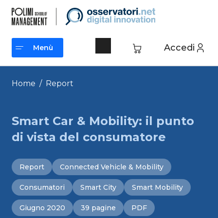
Vai
al
contenuto
Accedi
Menù
Menù
Home
/
Report
Smart Car & Mobility: il punto
di vista del consumatore
Report
Connected Vehicle & Mobility
Consumatori
Smart City
Smart Mobility
Giugno 2020
39 pagine
PDF