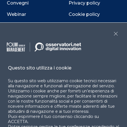
Convegni
Privacy policy
Webinar
Cookie policy
Programmi
Sitemap
Close
Dichiarazione di
accessibilità
Cookie Center
Questo sito utilizza i cookie
Su questo sito web utilizziamo cookie tecnici necessari
Facebook
LinkedIn
Instag
alla navigazione e funzionali all’erogazione del servizio.
Utilizziamo i cookie anche per fornirti un’esperienza di
navigazione sempre migliore, per facilitare le interazioni
con le nostre funzionalità social e per consentirti di
ricevere informazioni e offerte mirate aderenti alle tue
YouTube
X
abitudini di navigazione e ai tuoi interessi.
Puoi esprimere il tuo consenso cliccando su
ACCETTA.
Potrai sempre gestire le tue preferenze accedendo al