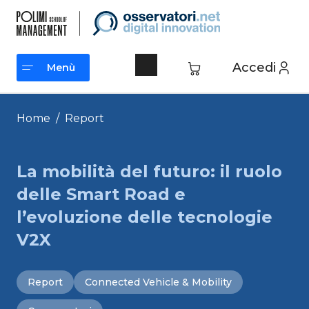
Vai
al
contenuto
Accedi
Menù
Menù
Home
/
Report
La mobilità del futuro: il ruolo
delle Smart Road e
l’evoluzione delle tecnologie
V2X
Report
Connected Vehicle & Mobility