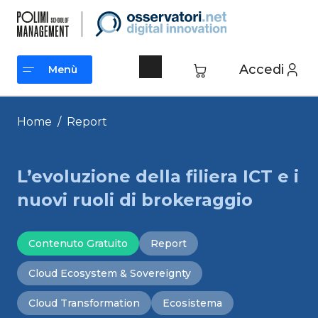
Vai
al
contenuto
Accedi
Menù
Menù
Home
/
Report
L’evoluzione della filiera ICT e i
nuovi ruoli di brokeraggio
Contenuto Gratuito
Report
Cloud Ecosystem & Sovereignty
Cloud Transformation
Ecosistema