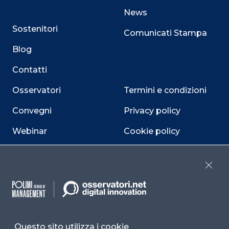
News
Sostenitori
Comunicati Stampa
Blog
Contatti
Osservatori
Termini e condizioni
Convegni
Privacy policy
Webinar
Cookie policy
Programmi
Sitemap
Close
Dichiarazione di
accessibilità
Cookie Center
Questo sito utilizza i cookie