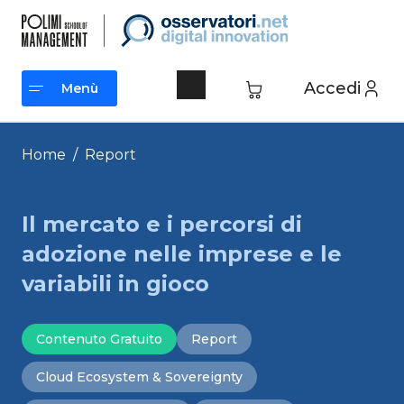
Vai
al
contenuto
Accedi
Menù
Menù
Home
/
Report
Il mercato e i percorsi di
adozione nelle imprese e le
variabili in gioco
Contenuto Gratuito
Report
Cloud Ecosystem & Sovereignty