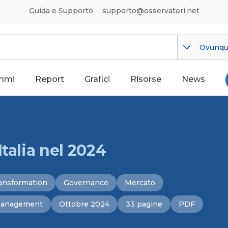
Guida e Supporto
supporto@osservatori.net
Ovunq
mmi
Report
Grafici
Risorse
News
talia nel 2024
ansformation
Governance
Mercato
Management
Ottobre 2024
33 pagine
PDF