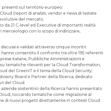
r presenti sul territorio europeo;
 Cloud (report di analisti, vendor e news di testate
 evolutive del mercato;
o da 21 C-level ed Executive di importanti realtà
ori merceologici con lo scopo di indirizzare,
 discussi e validati attraverso cinque incontri:
 hanno consentito il confronto tra oltre 195 referenti
mprese italiane, Pubbliche Amministrazioni e
a su tematiche rilevanti per la Cloud Transformation,
 Cloud del GreenIT e il tema della Cloud Security;
 Advisory Board e Partner della Ricerca, dedicato
ri del Cloud.
 aziende sostenitrici della Ricerca hanno presentato
e Cloud, toccando tematiche come migrazione al
ne di nuovi progetti direttamente in contesti Cloud