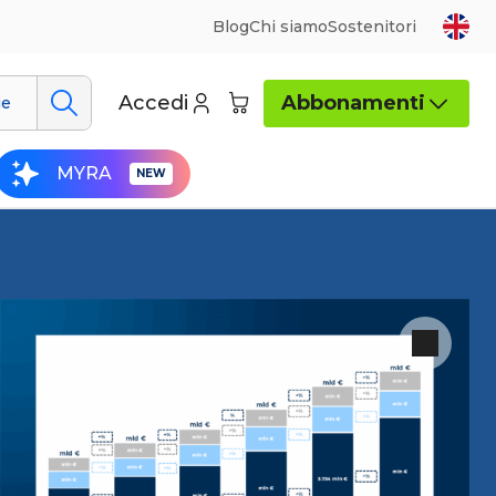
Blog
Chi siamo
Sostenitori
Accedi
Abbonamenti
ue
MYRA