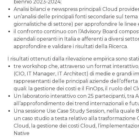
biennio 2023-2024;
Analisi bilanci e newspress principali Cloud provide
un’analisi delle principali fonti secondarie sul tema
giornalistiche di settore) per approfondire le linee
il confronto continuo con l’Advisory Board compost
aziendali operanti in Italia e afferenti a diversi sett
approfondire e validare i risultati della Ricerca.
I risultati ottenuti dalla rilevazione empirica sono stati
tre workshop che, attraverso un format interattivo,
(CIO, IT Manager, IT Architect) di medie e grandi i
rappresentanti delle principali aziende dell’offert
quali: la gestione dei costi e il FinOps, il ruolo del
Un laboratorio interattivo con 25 partecipanti, tra
all’approfondimento dei trend internazionali e futu
Una sessione Use Case Study Session, nella quale 8
un caso studio a testa relativo alla trasformazion
Cloud, la gestione dei costi Cloud, l’implementazio
Native