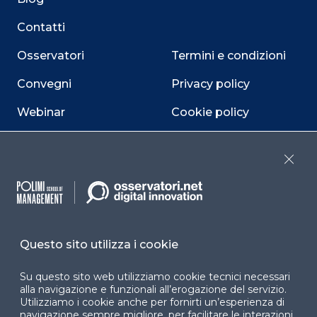
Contatti
Osservatori
Termini e condizioni
Convegni
Privacy policy
Webinar
Cookie policy
Programmi
Sitemap
Close
Dichiarazione di
accessibilità
Cookie Center
Questo sito utilizza i cookie
Su questo sito web utilizziamo cookie tecnici necessari
Facebook
LinkedIn
Instag
alla navigazione e funzionali all’erogazione del servizio.
Utilizziamo i cookie anche per fornirti un’esperienza di
navigazione sempre migliore, per facilitare le interazioni