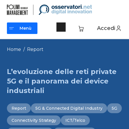
Vai
al
contenuto
Accedi
Menù
Menù
Home
/
Report
L’evoluzione delle reti private
5G e il panorama dei device
industriali
Report
5G & Connected Digital Industry
5G
Connectivity Strategy
ICT/Telco