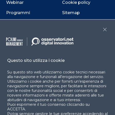
Webinar
Cookie policy
Programmi
Sitemap
Dichiarazione di
accessibilità
Close
Cookie Center
Questo sito utilizza i cookie
Facebook
LinkedIn
Instag
Su questo sito web utilizziamo cookie tecnici necessari
alla navigazione e funzionali all’erogazione del servizio.
Utilizziamo i cookie anche per fornirti un’esperienza di
navigazione sempre migliore, per facilitare le interazioni
YouTube
X
con le nostre funzionalità social e per consentirti di
ricevere informazioni e offerte mirate aderenti alle tue
abitudini di navigazione e ai tuoi interessi.
Puoi esprimere il tuo consenso cliccando su
ACCETTA.
Potrai sempre gestire le tue preferenze accedendo al