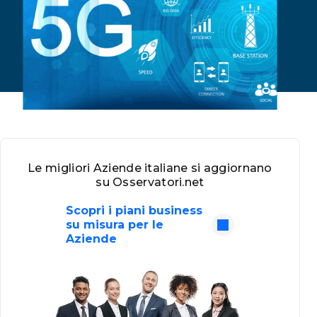
Le migliori Aziende italiane si aggiornano
su Osservatori.net
Scopri i piani business
su misura per le
Aziende