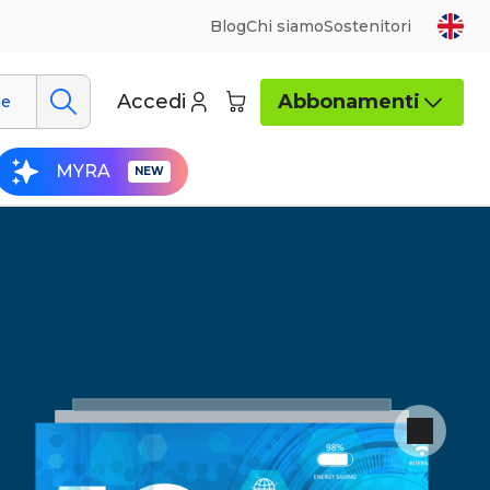
Blog
Chi siamo
Sostenitori
Accedi
Abbonamenti
ue
MYRA