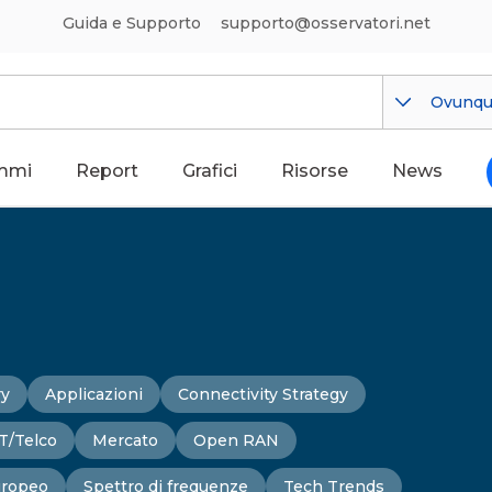
Guida e Supporto
supporto@osservatori.net
Ovunq
mmi
Report
Grafici
Risorse
News
ry
Applicazioni
Connectivity Strategy
T/Telco
Mercato
Open RAN
uropeo
Spettro di frequenze
Tech Trends