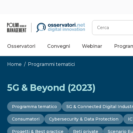
Vai
al
contenuto
Cerca
Osservatori
Convegni
Webinar
Progra
Home
/
Programmi tematici
5G & Beyond (2023)
Programma tematico
5G & Connected Digital Indust
Consumatori
Cybersecurity & Data Protection
IC
Progetti & Best practice
Reti private
Scenario E