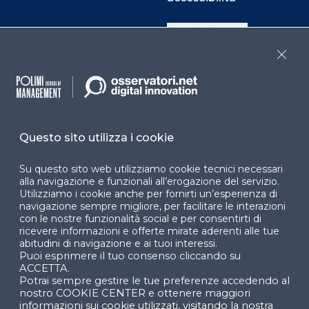
Cookie Center
Close
Facebook
LinkedIn
Instag
Questo sito utilizza i cookie
YouTube
X
Su questo sito web utilizziamo cookie tecnici necessari
alla navigazione e funzionali all’erogazione del servizio.
Utilizziamo i cookie anche per fornirti un’esperienza di
navigazione sempre migliore, per facilitare le interazioni
con le nostre funzionalità social e per consentirti di
ricevere informazioni e offerte mirate aderenti alle tue
abitudini di navigazione e ai tuoi interessi.
Puoi esprimere il tuo consenso cliccando su
© 2024 Copyright © Politecnico di Milano Dipartimento
ACCETTA.
di Ingegneria Gestionale
Potrai sempre gestire le tue preferenze accedendo al
nostro COOKIE CENTER e ottenere maggiori
informazioni sui cookie utilizzati, visitando la nostra