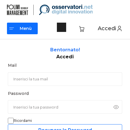
Vai
al
contenuto
Accedi
Menù
Menù
Bentornato!
Accedi
Mail
Password
Ricordami