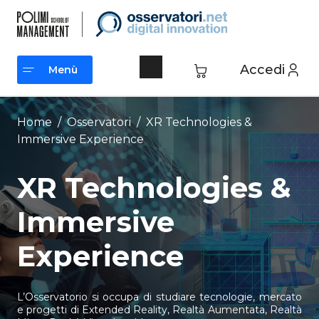
Vai
al
contenuto
Accedi
Menù
Menù
Home
/
Osservatori
/
XR Technologies &
Immersive Experience
XR Technologies &
Immersive
Experience
L’Osservatorio si occupa di studiare tecnologie, mercato
e progetti di Extended Reality, Realtà Aumentata, Realtà