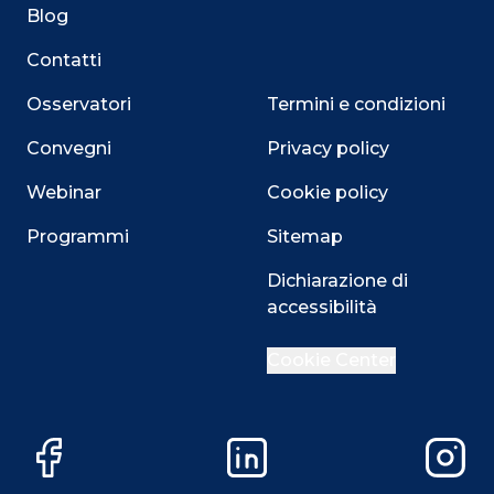
Blog
Contatti
Osservatori
Termini e condizioni
Convegni
Privacy policy
Webinar
Cookie policy
Programmi
Sitemap
Dichiarazione di
accessibilità
Close
Cookie Center
Questo sito utilizza i cookie
Facebook
LinkedIn
Instag