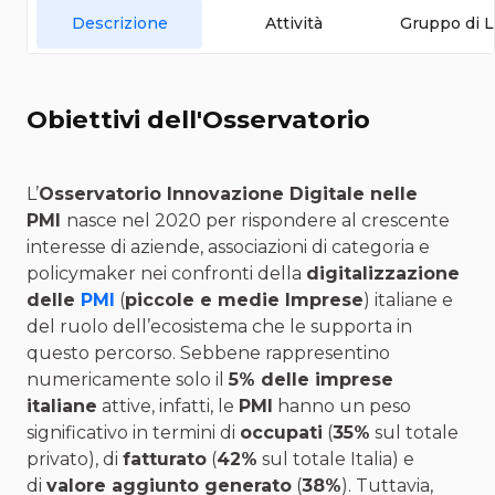
Descrizione
Attività
Gruppo di L
Obiettivi dell'Osservatorio
L’
Osservatorio Innovazione Digitale nelle
PMI
nasce nel 2020 per rispondere al crescente
interesse di aziende, associazioni di categoria e
policymaker nei confronti della
digitalizzazione
delle
PMI
(
piccole e medie Imprese
) italiane e
del ruolo dell’ecosistema che le supporta in
questo percorso. Sebbene rappresentino
numericamente solo il
5% delle imprese
italiane
attive, infatti, le
PMI
hanno un peso
significativo in termini di
occupati
(
3
5
%
sul totale
privato), di
fatturato
(
4
2
%
sul totale Italia) e
di
valore aggiunto generato
(
38%
). Tuttavia,