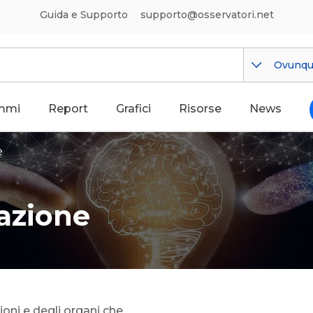
Guida e Supporto
supporto@osservatori.net
Ovunq
mmi
Report
Grafici
Risorse
News
e
azione
ioni e degli organi che