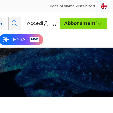
Blog
Chi siamo
Sostenitori
Accedi
Abbonamenti
ue
MYRA