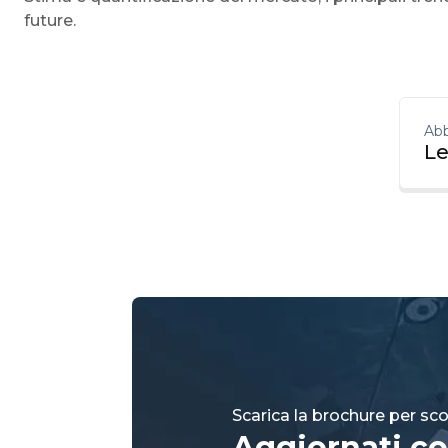
future.
Abb
Le
Scarica la brochure per scop
Aggiornati co