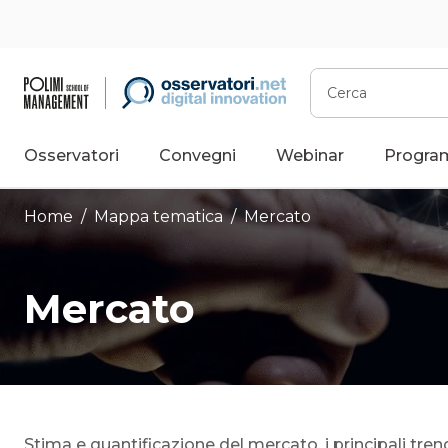
Vai
al
contenuto
Cerca
Osservatori
Convegni
Webinar
Progra
Home
/ Mappa tematica /
Mercato
Mercato
Stima e quantificazione del mercato, i principali trend