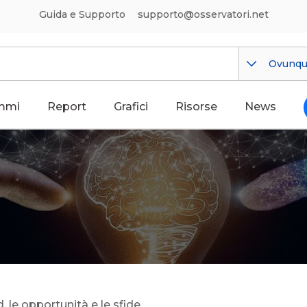
Guida e Supporto
supporto@osservatori.net
Ovunq
mmi
Report
Grafici
Risorse
News
, le opportunità e le sfide