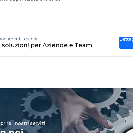
onamenti aziendali
Detta
 soluzioni per Aziende e Team
rire i nostri servizi
n noi