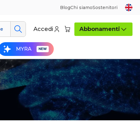
Blog
Chi siamo
Sostenitori
Accedi
Abbonamenti
ue
MYRA